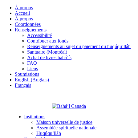
À propos
Accueil
À propos
Coordonnées
Renseignements
Accessibilité
Contribuer aux fonds
Renseignements au sujet du paiement du huqúqu’lláh
Santuaire (Montréal)
Achat de livres bahá’ís
FAQ
Liens
Soumissions
English (Anglais)
Français
Institutions
Maison universelle de justice
Assemblée spirituelle nationale
Huqúqu’lláh