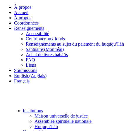
À propos
Accueil
À propos
Coordonnées
Renseignements
Accessibilité
Contribuer aux fonds
Renseignements au sujet du paiement du huqúqu’lláh
Santuaire (Montréal)
Achat de livres bahá’ís
FAQ
Liens
Soumissions
English (Anglais)
Français
Institutions
Maison universelle de justice
Assemblée spirituelle nationale
Huqúqu’lláh