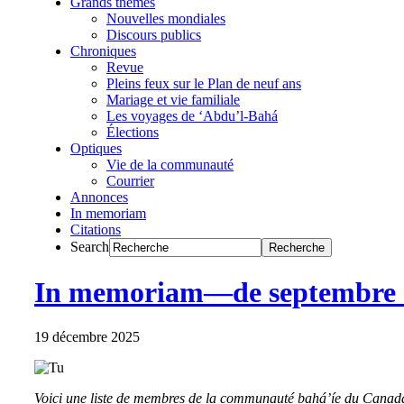
Grands thèmes
Nouvelles mondiales
Discours publics
Chroniques
Revue
Pleins feux sur le Plan de neuf ans
Mariage et vie familiale
Les voyages de ‘Abdu’l-Bahá
Élections
Optiques
Vie de la communauté
Courrier
Annonces
In memoriam
Citations
Search
In memoriam—de septembre 
19 décembre 2025
Voici une liste de membres de la communauté bahá’íe du Canada q