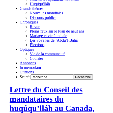
Huqúqu’lláh
Grands thèmes
Nouvelles mondiales
Discours publics
Chroniques
Revue
Pleins feux sur le Plan de neuf ans
Mariage et vie familiale
Les voyages de ‘Abdu’l-Bahá
Élections
Optiques
Vie de la communauté
Courrier
Annonces
In memoriam
Citations
Search
Lettre du Conseil des
mandataires du
huqúqu’lláh au Canada,