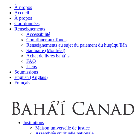
À propos
Accueil
À propos
Coordonnées
Renseignements
Accessibilité
Contribuer aux fonds
Renseignements au sujet du paiement du huqúqu’lláh
Santuaire (Montréal)
Achat de livres bahá’ís
FAQ
Liens
Soumissions
English (Anglais)
Français
Institutions
Maison universelle de justice
Assemblée spirituelle nationale