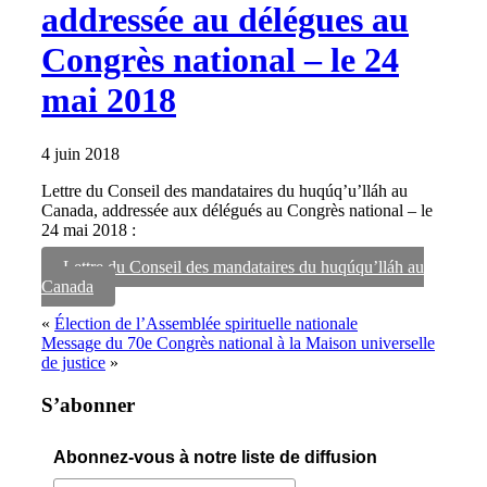
addressée au délégues au
Congrès national – le 24
mai 2018
4 juin 2018
Lettre du Conseil des mandataires du huqúq’u’lláh au
Canada, addressée aux délégués au Congrès national – le
24 mai 2018 :
Lettre du Conseil des mandataires du huqúqu’lláh au
Canada
«
Élection de l’Assemblée spirituelle nationale
Message du 70e Congrès national à la Maison universelle
de justice
»
S’abonner
Abonnez-vous à notre liste de diffusion