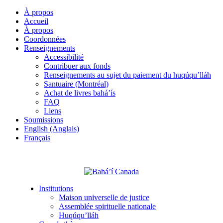
À propos
Accueil
À propos
Coordonnées
Renseignements
Accessibilité
Contribuer aux fonds
Renseignements au sujet du paiement du huqúqu’lláh
Santuaire (Montréal)
Achat de livres bahá’ís
FAQ
Liens
Soumissions
English (Anglais)
Français
Institutions
Maison universelle de justice
Assemblée spirituelle nationale
Huqúqu’lláh