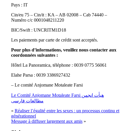
Pays : IT
Cin/eu 75 – Cin/it : KA – AB 02008 – Cab 74440 –
Numéro c/c 0001048211220
BIC/Swift : UNCRITM1D18
Les paiements par carte de crédit sont acceptés.
Pour plus d’informations, veuillez nous contacter aux
coordonnées suivantes :
Hôtel La Panoramica, téléphone : 0039 0775 56061
Elahe Parsa : 0039 3386927432
– Le comité Anjomane Motaleate Farsi
Le Comité Anjomane Motaleate Farsi هيأت انجمن
مطالعات فارسی
«
Réaliser l’égalité entre les sexes : un processus continu et
générationnel
Message à diffuser largement aux amis
»