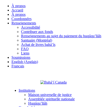
À propos
Accueil
À propos
Coordonnées
Renseignements
Accessibilité
Contribuer aux fonds
Renseignements au sujet du paiement du huqúqu’lláh
Santuaire (Montréal)
Achat de livres bahá’ís
FAQ
Liens
Soumissions
English (Anglais)
Français
Institutions
Maison universelle de justice
Assemblée spirituelle nationale
Huqúqu’lláh