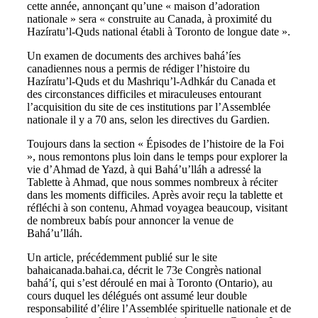
cette année, annonçant qu’une « maison d’adoration
nationale » sera « construite au Canada, à proximité du
Hazíratu’l-Quds national établi à Toronto de longue date ».
Un examen de documents des archives bahá’íes
canadiennes nous a permis de rédiger l’histoire du
Hazíratu’l-Quds et du Mashriqu’l-Adhkár du Canada et
des circonstances difficiles et miraculeuses entourant
l’acquisition du site de ces institutions par l’Assemblée
nationale il y a 70 ans, selon les directives du Gardien.
Toujours dans la section « Épisodes de l’histoire de la Foi
», nous remontons plus loin dans le temps pour explorer la
vie d’Ahmad de Yazd, à qui Bahá’u’lláh a adressé la
Tablette à Ahmad, que nous sommes nombreux à réciter
dans les moments difficiles. Après avoir reçu la tablette et
réfléchi à son contenu, Ahmad voyagea beaucoup, visitant
de nombreux babís pour annoncer la venue de
Bahá’u’lláh.
Un article, précédemment publié sur le site
bahaicanada.bahai.ca, décrit le 73e Congrès national
bahá’í, qui s’est déroulé en mai à Toronto (Ontario), au
cours duquel les délégués ont assumé leur double
responsabilité d’élire l’Assemblée spirituelle nationale et de