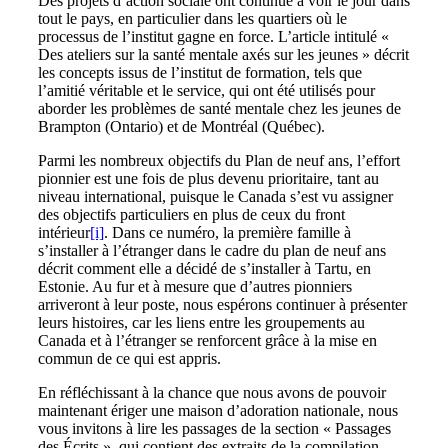
Des projets d’action sociale ont continué à voir le jour dans
tout le pays, en particulier dans les quartiers où le
processus de l’institut gagne en force. L’article intitulé «
Des ateliers sur la santé mentale axés sur les jeunes » décrit
les concepts issus de l’institut de formation, tels que
l’amitié véritable et le service, qui ont été utilisés pour
aborder les problèmes de santé mentale chez les jeunes de
Brampton (Ontario) et de Montréal (Québec).
Parmi les nombreux objectifs du Plan de neuf ans, l’effort
pionnier est une fois de plus devenu prioritaire, tant au
niveau international, puisque le Canada s’est vu assigner
des objectifs particuliers en plus de ceux du front
intérieur
[i]
. Dans ce numéro, la première famille à
s’installer à l’étranger dans le cadre du plan de neuf ans
décrit comment elle a décidé de s’installer à Tartu, en
Estonie. Au fur et à mesure que d’autres pionniers
arriveront à leur poste, nous espérons continuer à présenter
leurs histoires, car les liens entre les groupements au
Canada et à l’étranger se renforcent grâce à la mise en
commun de ce qui est appris.
En réfléchissant à la chance que nous avons de pouvoir
maintenant ériger une maison d’adoration nationale, nous
vous invitons à lire les passages de la section « Passages
des Écrits », qui contient des extraits de la compilation