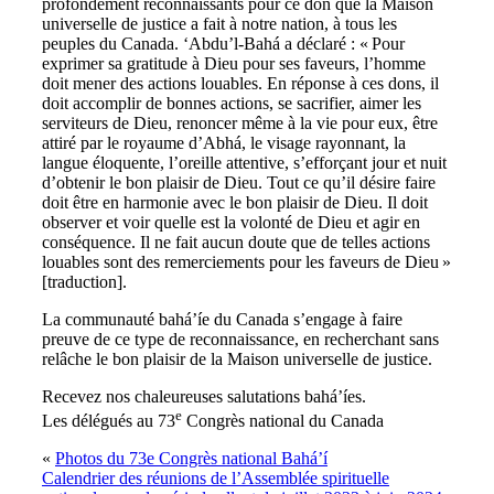
profondément reconnaissants pour ce don que la Maison
universelle de justice a fait à notre nation, à tous les
peuples du Canada. ‘Abdu’l-Bahá a déclaré : « Pour
exprimer sa gratitude à Dieu pour ses faveurs, l’homme
doit mener des actions louables. En réponse à ces dons, il
doit accomplir de bonnes actions, se sacrifier, aimer les
serviteurs de Dieu, renoncer même à la vie pour eux, être
attiré par le royaume d’Abhá, le visage rayonnant, la
langue éloquente, l’oreille attentive, s’efforçant jour et nuit
d’obtenir le bon plaisir de Dieu. Tout ce qu’il désire faire
doit être en harmonie avec le bon plaisir de Dieu. Il doit
observer et voir quelle est la volonté de Dieu et agir en
conséquence. Il ne fait aucun doute que de telles actions
louables sont des remerciements pour les faveurs de Dieu »
[traduction].
La communauté bahá’íe du Canada s’engage à faire
preuve de ce type de reconnaissance, en recherchant sans
relâche le bon plaisir de la Maison universelle de justice.
Recevez nos chaleureuses salutations bahá’íes.
e
Les délégués au 73
Congrès national du Canada
«
Photos du 73e Congrès national Bahá’í
Calendrier des réunions de l’Assemblée spirituelle