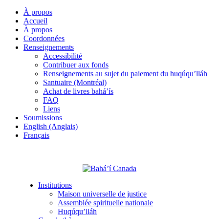
À propos
Accueil
À propos
Coordonnées
Renseignements
Accessibilité
Contribuer aux fonds
Renseignements au sujet du paiement du huqúqu’lláh
Santuaire (Montréal)
Achat de livres bahá’ís
FAQ
Liens
Soumissions
English (Anglais)
Français
Institutions
Maison universelle de justice
Assemblée spirituelle nationale
Huqúqu’lláh