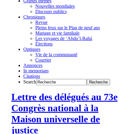
Grands thèmes
Nouvelles mondiales
Discours publics
Chroniques
Revue
Pleins feux sur le Plan de neuf ans
Mariage et vie familiale
Les voyages de ‘Abdu’l-Bahá
Élections
Optiques
Vie de la communauté
Courrier
Annonces
In memoriam
Citations
Search
Lettre des délégués au 73e
Congrès national à la
Maison universelle de
justice