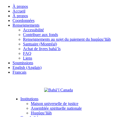
À propos
Accueil
À propos
Coordonnées
Renseignements
Accessibilité
Contribuer aux fonds
Renseignements au sujet du paiement du huqúqu’lláh
Santuaire (Montréal)
Achat de livres bahá’ís
FAQ
Liens
Soumissions
English (Anglais)
Français
Institutions
Maison universelle de justice
Assemblée spirituelle nationale
Huqúqu’lláh