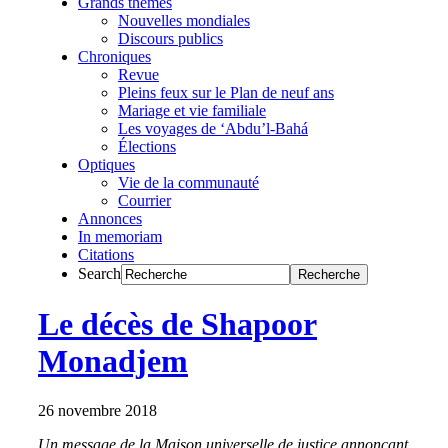
Grands thèmes
Nouvelles mondiales
Discours publics
Chroniques
Revue
Pleins feux sur le Plan de neuf ans
Mariage et vie familiale
Les voyages de ‘Abdu’l-Bahá
Élections
Optiques
Vie de la communauté
Courrier
Annonces
In memoriam
Citations
Search
Le décès de Shapoor
Monadjem
26 novembre 2018
Un message de la Maison universelle de justice annonçant