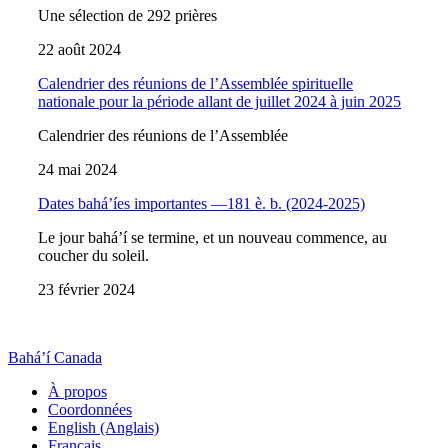
Une sélection de 292 prières
22 août 2024
Calendrier des réunions de l’Assemblée spirituelle
nationale pour la période allant de juillet 2024 à juin 2025
Calendrier des réunions de l’Assemblée
24 mai 2024
Dates bahá’íes importantes —181 è. b. (2024-2025)
Le jour bahá’í se termine, et un nouveau commence, au
coucher du soleil.
23 février 2024
Bahá’í Canada
À propos
Coordonnées
English (Anglais)
Français