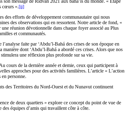
dans son message de Ridván 2021 aux bahá’ís du monde. « Étape
s cœurs ».
[ii]
iches des efforts de développement communautaire qui nous
nes des observations qui en ressortent. Notre article de fond, «
lir une réunion dévotionnelle dans chaque foyer associé au Plus
 familles et communautés.
ore l’analyse faite par ‘Abdu’l-Bahá des crises de son époque en
 la manière dont ‘Abdu’l-Bahá a abordé ces crises. Alors que nos
 stimulera une réflexion plus profonde sur sa vie.
 Au cours de la dernière année et demie, ceux qui participent à
les approches pour des activités familières. L’article « L’action
s en personne.
ants des Territoires du Nord-Ouest et du Nunavut continuent
ience de deux quartiers » explore ce concept du point de vue de
 des équipes d’amis qui travaillent côte à côte.