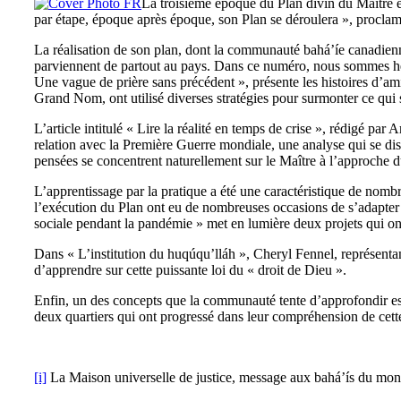
La troisième époque du Plan divin du Maître 
par étape, époque après époque, son Plan se déroulera », procla
La réalisation de son plan, dont la communauté bahá’íe canadienn
parviennent de partout au pays. Dans ce numéro, nous sommes heur
Une vague de prière sans précédent », présente les histoires d’am
Grand Nom, ont utilisé diverses stratégies pour surmonter ce qui s
L’article intitulé « Lire la réalité en temps de crise », rédigé p
relation avec la Première Guerre mondiale, une analyse qui se di
pensées se concentrent naturellement sur le Maître à l’approche d
L’apprentissage par la pratique a été une caractéristique de nombr
l’exécution du Plan ont eu de nombreuses occasions de s’adapter a
sociale pendant la pandémie » met en lumière deux projets qui ont 
Dans « L’institution du huqúqu’lláh », Cheryl Fennel, représentan
d’apprendre sur cette puissante loi du « droit de Dieu ».
Enfin, un des concepts que la communauté tente d’approfondir est
deux quartiers qui ont progressé dans leur compréhension de cette 
[i]
La Maison universelle de justice, message aux bahá’ís du mo