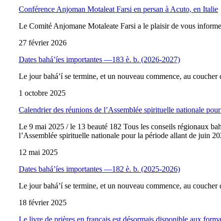
Conférence Anjoman Motaleat Farsi en persan à Acuto, en Italie
Le Comité Anjomane Motaleate Farsi a le plaisir de vous inform
27 février 2026
Dates bahá’íes importantes —183 è. b. (2026-2027)
Le jour bahá’í se termine, et un nouveau commence, au coucher d
1 octobre 2025
Calendrier des réunions de l’Assemblée spirituelle nationale pour
Le 9 mai 2025 / le 13 beauté 182 Tous les conseils régionaux bahá
l’Assemblée spirituelle nationale pour la période allant de juin 
12 mai 2025
Dates bahá’íes importantes —182 è. b. (2025-2026)
Le jour bahá’í se termine, et un nouveau commence, au coucher d
18 février 2025
Le livre de prières en français est désormais disponible aux form