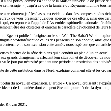
est à nos portes, comme l’a annoncé la Maison universelle de justice 
me ce message, « jusqu’à ce que la lumière du Royaume illumine tous le
e a résolument jeté les bases, est évidente dans les comptes rendus r
eux de vous présenter quelques aperçus de ces efforts, ainsi que certai
is qui, en réponse à l’appel de l’Assemblée spirituelle nationale d’étab
emblait être des obstacles et enrichir le caractère dévotionnel de leurs
ar Amin Egea et publié à l’origine sur le site Web The Bahá’í World, expl
stinguait profondément de celles des penseurs de son époque, ainsi que
u centenaire de son ascension cette année, nous espérons que cet article
euses facettes de la série de plans qui a conduit au plan d’un an actuel.
ux grands changements affectant leur situation et de découvrir de nouvel
vu le jour par nécessité pendant une période de restriction des activité
te de cette institution dans le Nord, explique comment elle et les croy
 celui du noyau en expansion. L’article « Un noyau croissant : l’expér
idée et de la manière dont elle peut être utile pour décrire la dynamique
nde, Ridván 2021.