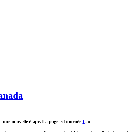
Canada
d une nouvelle étape. La page est tournée
[i]
. »