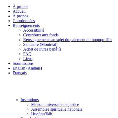
À propos
Accueil
À propos
Coordonnées
Renseignements
Accessibilité
Contribuer aux fonds
Renseignements au sujet du paiement du huqúqu’lláh
Santuaire (Montréal)
Achat de livres bahá’ís
FAQ
Liens
Soumissions
English (Anglais)
Français
Institutions
Maison universelle de justice
Assemblée spirituelle nationale
Huqúqu’lláh