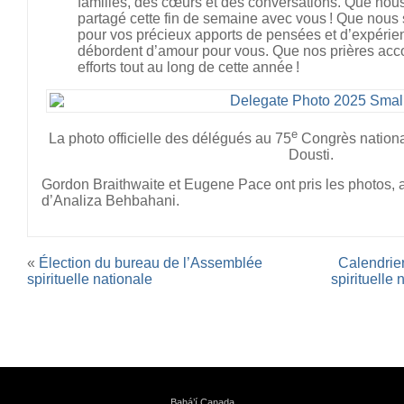
familles, des cœurs et des conversations. Que no
partagé cette fin de semaine avec vous ! Que nou
pour vos précieux apports de pensées et d’expér
débordent d’amour pour vous. Que nos prières ac
efforts tout au long de cette année !
e
La photo officielle des délégués au 75
Congrès nationa
Dousti.
Gordon Braithwaite et Eugene Pace ont pris les photos, 
d’Analiza Behbahani.
«
Élection du bureau de l’Assemblée
Calendrie
spirituelle nationale
spirituelle 
Bahá’í Canada