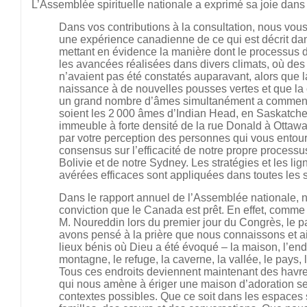
L’Assemblée spirituelle nationale a exprimé sa joie dans 
Dans vos contributions à la consultation, nous vou
une expérience canadienne de ce qui est décrit d
mettant en évidence la manière dont le processus d
les avancées réalisées dans divers climats, où des p
n’avaient pas été constatés auparavant, alors que l
naissance à de nouvelles pousses vertes et que la c
un grand nombre d’âmes simultanément a commenc
soient les 2 000 âmes d’Indian Head, en Saskatche
immeuble à forte densité de la rue Donald à Ottaw
par votre perception des personnes qui vous entou
consensus sur l’efficacité de notre propre processu
Bolivie et de notre Sydney. Les stratégies et les lig
avérées efficaces sont appliquées dans toutes les s
Dans le rapport annuel de l’Assemblée nationale, 
conviction que le Canada est prêt. En effet, comme l
M. Noureddin lors du premier jour du Congrès, le p
avons pensé à la prière que nous connaissons et a
lieux bénis où Dieu a été évoqué – la maison, l’endroi
montagne, le refuge, la caverne, la vallée, le pays, la 
Tous ces endroits deviennent maintenant des havres
qui nous amène à ériger une maison d’adoration se 
contextes possibles. Que ce soit dans les espaces 