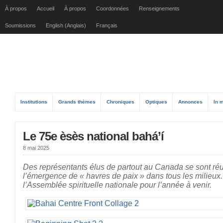
À propos
Accueil
À propos
Coordonnées
Renseignements
Soumissions
English (Anglais)
Français
Institutions
Grands thèmes
Chroniques
Optiques
Annonces
In 
Le 75e èsès national bahá’í
8 mai 2025
Des représentants élus de partout au Canada se sont réu
l’émergence de « havres de paix » dans tous les milieux. 
l’Assemblée spirituelle nationale pour l’année à venir.