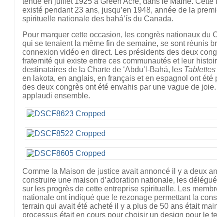
tenue en juillet 1925 à Green Acre, dans le Maine. Cette
existé pendant 23 ans, jusqu’en 1948, année de la premi
spirituelle nationale des bahá’ís du Canada.
Pour marquer cette occasion, les congrès nationaux du 
qui se tenaient la même fin de semaine, se sont réunis 
connexion vidéo en direct. Les présidents des deux congr
fraternité qui existe entre ces communautés et leur hist
destinataires de la Charte de ‘Abdu’l-Bahá, les
Tablettes
en lakota, en anglais, en français et en espagnol ont ét
des deux congrès ont été envahis par une vague de joie. I
applaudi ensemble.
Comme la Maison de justice avait annoncé il y a deux an
construire une maison d’adoration nationale, les délégué
sur les progrès de cette entreprise spirituelle. Les mem
nationale ont indiqué que le rezonage permettant la cons
terrain qui avait été acheté il y a plus de 50 ans était ma
processus était en cours pour choisir un design pour le