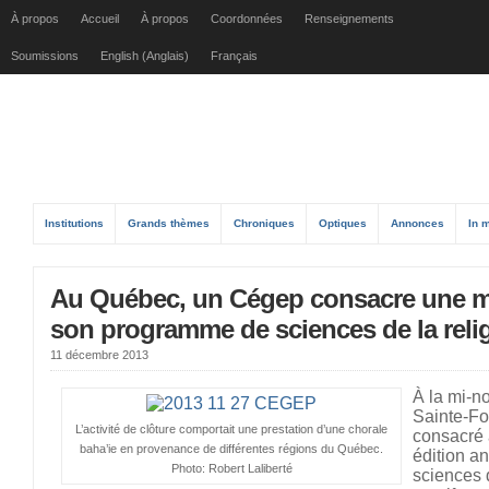
À propos
Accueil
À propos
Coordonnées
Renseignements
Soumissions
English (Anglais)
Français
Institutions
Grands thèmes
Chroniques
Optiques
Annonces
In 
Au Québec, un Cégep consacre une ma
son programme de sciences de la religi
11 décembre 2013
À la mi-n
Sainte-Fo
L’activité de clôture comportait une prestation d’une chorale
consacré 
baha’ie en provenance de différentes régions du Québec.
édition a
Photo: Robert Laliberté
sciences d