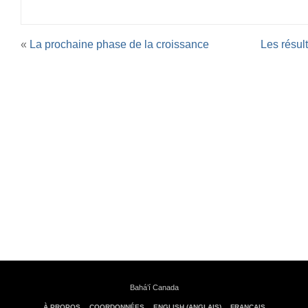
«
La prochaine phase de la croissance
Les résul
Bahá’í Canada
À PROPOS
COORDONNÉES
ENGLISH (ANGLAIS)
FRANÇAIS