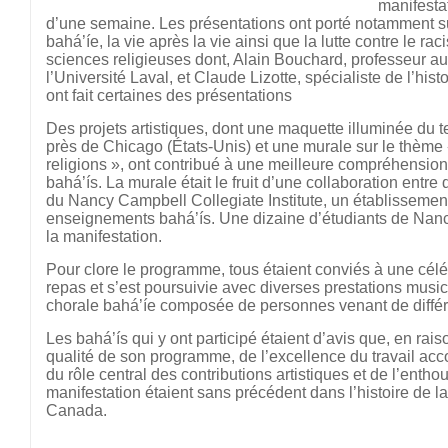
manifestat
d’une semaine. Les présentations ont porté notamment sur 
bahá’íe, la vie après la vie ainsi que la lutte contre le r
sciences religieuses dont, Alain Bouchard, professeur a
l’Université Laval, et Claude Lizotte, spécialiste de l’his
ont fait certaines des présentations
Des projets artistiques, dont une maquette illuminée du 
près de Chicago (États-Unis) et une murale sur le thème
religions », ont contribué à une meilleure compréhensi
bahá’ís. La murale était le fruit d’une collaboration entr
du Nancy Campbell Collegiate Institute, un établissement
enseignements bahá’ís. Une dizaine d’étudiants de Nanc
la manifestation.
Pour clore le programme, tous étaient conviés à une célé
repas et s’est poursuivie avec diverses prestations music
chorale bahá’íe composée de personnes venant de diffé
Les bahá’ís qui y ont participé étaient d’avis que, en rai
qualité de son programme, de l’excellence du travail acc
du rôle central des contributions artistiques et de l’enth
manifestation étaient sans précédent dans l’histoire de
Canada.