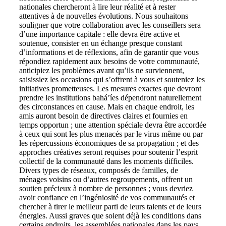
nationales chercheront à lire leur réalité et à rester
attentives à de nouvelles évolutions. Nous souhaitons
souligner que votre collaboration avec les conseillers sera
d’une importance capitale : elle devra être active et
soutenue, consister en un échange presque constant
d’informations et de réflexions, afin de garantir que vous
répondiez rapidement aux besoins de votre communauté,
anticipiez les problèmes avant qu’ils ne surviennent,
saisissiez les occasions qui s’offrent à vous et souteniez les
initiatives prometteuses. Les mesures exactes que devront
prendre les institutions bahá’íes dépendront naturellement
des circonstances en cause. Mais en chaque endroit, les
amis auront besoin de directives claires et fournies en
temps opportun ; une attention spéciale devra être accordée
à ceux qui sont les plus menacés par le virus même ou par
les répercussions économiques de sa propagation ; et des
approches créatives seront requises pour soutenir l’esprit
collectif de la communauté dans les moments difficiles.
Divers types de réseaux, composés de familles, de
ménages voisins ou d’autres regroupements, offrent un
soutien précieux à nombre de personnes ; vous devriez
avoir confiance en l’ingéniosité de vos communautés et
chercher à tirer le meilleur parti de leurs talents et de leurs
énergies. Aussi graves que soient déjà les conditions dans
certains endroits, les assemblées nationales dans les pays