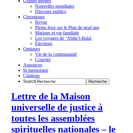
Grands thèmes
Nouvelles mondiales
Discours publics
Chroniques
Revue
Pleins feux sur le Plan de neuf ans
Mariage et vie familiale
Les voyages de ‘Abdu’l-Bahá
Élections
Optiques
Vie de la communauté
Courrier
Annonces
In memoriam
Citations
Search
Lettre de la Maison
universelle de justice à
toutes les assemblées
spirituelles nationales – le