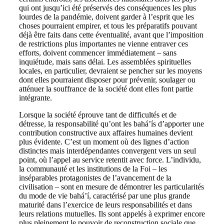
qui ont jusqu’ici été préservés des conséquences les plus
lourdes de la pandémie, doivent garder à l’esprit que les
choses pourraient empirer, et tous les préparatifs pouvant
déjà être faits dans cette éventualité, avant que l’imposition
de restrictions plus importantes ne vienne entraver ces
efforts, doivent commencer immédiatement – sans
inquiétude, mais sans délai. Les assemblées spirituelles
locales, en particulier, devraient se pencher sur les moyens
dont elles pourraient disposer pour prévenir, soulager ou
atténuer la souffrance de la société dont elles font partie
intégrante.
Lorsque la société éprouve tant de difficultés et de
détresse, la responsabilité qu’ont les bahá’ís d’apporter une
contribution constructive aux affaires humaines devient
plus évidente. C’est un moment où des lignes d’action
distinctes mais interdépendantes convergent vers un seul
point, où l’appel au service retentit avec force. L’individu,
la communauté et les institutions de la Foi – les
inséparables protagonistes de l’avancement de la
civilisation – sont en mesure de démontrer les particularités
du mode de vie bahá’í, caractérisé par une plus grande
maturité dans l’exercice de leurs responsabilités et dans
leurs relations mutuelles. Ils sont appelés à exprimer encore
plus pleinement le pouvoir de reconstruction sociale que