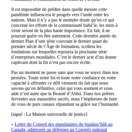
Il est impossible de prédire dans quelle mesure cette
pandémie influencera le progrès vers l’unité entre les
nations. Mais il n’y a pas le moindre doute qu’en ce qui
concerne les efforts de la communauté bahá’íe, les mois à
venir seront de la plus haute importance. En fait, il ne
pourrait guère en être autrement. Cette dernière année du
dernier Plan d’une série couvrant le dernier quart du
premier siècle de l’Âge de formation, scellera les
fondations sur lesquelles reposera la prochaine série
d’entreprises mondiales. C’est le dernier acte d’un drame
captivant dont la fin n’est pas encore écrite.
Pas un moment ne passe sans que vous ne soyez dans nos
pensées. Toute notre foi et toute notre confiance en votre
capacité à affronter ce défi viennent du fait que nous
savons qu’en définitive, celui qui vous soutient et vous
aide n’est autre que la Beauté d’Abhá. Dans nos prières
ferventes aux mausolées sacrés, nous l’implorons de faire
de vous de purs canaux répandant sa grâce sur l’humanité.
[signé : La Maison universelle de justice]
«
Lettre du Conseil des mandataires du ḥuqúqu’lláh au
Canada, addressée au délégues au Congrès national