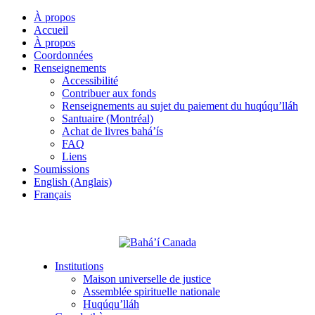
À propos
Accueil
À propos
Coordonnées
Renseignements
Accessibilité
Contribuer aux fonds
Renseignements au sujet du paiement du huqúqu’lláh
Santuaire (Montréal)
Achat de livres bahá’ís
FAQ
Liens
Soumissions
English (Anglais)
Français
Institutions
Maison universelle de justice
Assemblée spirituelle nationale
Huqúqu’lláh