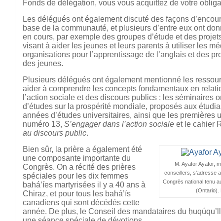
Fonds de délégation, vous vous acquittez de votre obligat
Les délégués ont également discuté des façons d’encoura
base de la communauté, et plusieurs d’entre eux ont don
en cours, par exemple des groupes d’étude et des projet
visant à aider les jeunes et leurs parents à utiliser les m
organisations pour l’apprentissage de l’anglais et des pr
des jeunes.
Plusieurs délégués ont également mentionné les ressou
aider à comprendre les concepts fondamentaux en relat
l’action sociale et des discours publics : les séminaires or
d’études sur la prospérité mondiale, proposés aux étudia
années d’études universitaires, ainsi que les premières 
numéro 13,
S’engager dans l’action sociale
et le cahier
au discours public
.
Bien sûr, la prière a également été
une composante importante du
M. Ayafor Ayafor, 
Congrès. On a récité des prières
conseillers, s’adresse 
spéciales pour les dix femmes
Congrès national tenu a
bahá’íes martyrisées il y a 40 ans à
(Ontario).
Chiraz, et pour tous les bahá’ís
canadiens qui sont décédés cette
année. De plus, le Conseil des mandataires du ḥuqúqu’
une séance spéciale de dévotions.