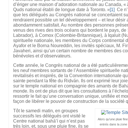
d’ériger une maison d’adoration nationale au Canada, « à
Quds national établi de longue date à Toronto. »
[1]
Ce n’e
que les délégués au Congrès national se concertaient sur
rendraient possible un tel développement – et leur désir
abondamment satisfait. Au nombre des personnes présent
venus des rives des trois océans qui bordent le pays, de 
Labrador), à Comox (Colombie-Britannique), à Iqaluit (N
spirituelle nationale, les membres du Corps continental d
Ayafor et le Borna Noureddin, les invités spéciaux, M. 
Javaheri, ainsi qu’un certain nombre de membres des cor
bénévoles et d’observateurs.
Cette année, le Congrès national de a été particulièremen
les neuf membres sortants de l’Assemblée spirituelle nati
revitalisés et inspirés, de la Convention internationale qu
sainte pendant la fête du Riḍván. Ils ont exprimé leur joi
sur le temple national en compagnie des amants de Bahá’
monde. Ils ont de plus dit que les consultations à l’échelo
ressortir le fait qu’une conversation unique, unifiée et mo
façon de libérer le pouvoir de construction de la société
Tôt le samedi matin, en groupes
successifs les délégués ont visité le
Alors qu’une pluie fin
Centre national bahá’í qui n’est pas
entrés dans la zone 
très loin, et, sous une pluie fine, ils se