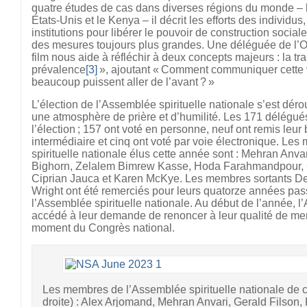
quatre études de cas dans diverses régions du monde – la
États-Unis et le Kenya – il décrit les efforts des individ
institutions pour libérer le pouvoir de construction socia
des mesures toujours plus grandes. Une déléguée de l’Ont
film nous aide à réfléchir à deux concepts majeurs : la tr
prévalence
[3]
», ajoutant « Comment communiquer cette 
beaucoup puissent aller de l’avant ? »
L’élection de l’Assemblée spirituelle nationale s’est dé
une atmosphère de prière et d’humilité. Les 171 délégués
l’élection ; 157 ont voté en personne, neuf ont remis leur 
intermédiaire et cinq ont voté par voie électronique. L
spirituelle nationale élus cette année sont : Mehran Anva
Bighorn, Zelalem Bimrew Kasse, Hoda Farahmandpour, Ge
Ciprian Jauca et Karen McKye. Les membres sortants Del
Wright ont été remerciés pour leurs quatorze années pa
l’Assemblée spirituelle nationale. Au début de l’année, l
accédé à leur demande de renoncer à leur qualité de mem
moment du Congrès national.
Les membres de l’Assemblée spirituelle nationale de 
droite) : Alex Arjomand, Mehran Anvari, Gerald Filso