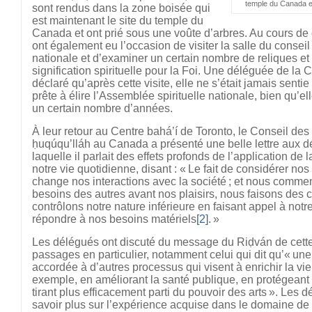
temple du Canada et
sont rendus dans la zone boisée qui
est maintenant le site du temple du
Canada et ont prié sous une voûte d’arbres. Au cours de c
ont également eu l’occasion de visiter la salle du conseil
nationale et d’examiner un certain nombre de reliques et 
signification spirituelle pour la Foi. Une déléguée de la
déclaré qu’après cette visite, elle ne s’était jamais senti
prête à élire l’Assemblée spirituelle nationale, bien qu’e
un certain nombre d’années.
À leur retour au Centre bahá’í de Toronto, le Conseil de
ḥuqúqu’lláh au Canada a présenté une belle lettre aux 
laquelle il parlait des effets profonds de l’application de 
notre vie quotidienne, disant : « Le fait de considérer no
change nos interactions avec la société ; et nous comme
besoins des autres avant nos plaisirs, nous faisons des
contrôlons notre nature inférieure en faisant appel à notre
répondre à nos besoins matériels
[2]
. »
Les délégués ont discuté du message du Riḍván de cette
passages en particulier, notamment celui qui dit qu’« une 
accordée à d’autres processus qui visent à enrichir la v
exemple, en améliorant la santé publique, en protégeant
tirant plus efficacement parti du pouvoir des arts ». Les d
savoir plus sur l’expérience acquise dans le domaine de l