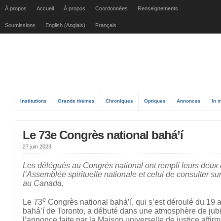
À propos
Accueil
À propos
Coordonnées
Renseignements
Soumissions
English (Anglais)
Français
Institutions
Grands thèmes
Chroniques
Optiques
Annonces
In 
Le 73e Congrès national bahá’í
27 juin 2023
Les délégués au Congrès national ont rempli leurs deux de
l’Assemblée spirituelle nationale et celui de consulter sur
au Canada.
e
Le 73
Congrès national bahá’í, qui s’est déroulé du 19
bahá’í de Toronto, a débuté dans une atmosphère de jubi
l’annonce faite par la Maison universelle de justice affir