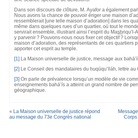
Dans son discours de clôture, M. Ayafor a également parlé
Nous avons la chance de pouvoir ériger une maison d’a
ressemblerait [une telle maison d’adoration] dans les qua
même dans quelques rues d’un quartier, où tout le monde
servirait ensemble, illustrant ainsi l’esprit du Ma
sh
riqu’l-
y parvenir ? Pouvons-nous nous fixer cet objectif ? Lors
maison d’adoration, des représentants de ces quartiers po
apporter cet esprit au temple.
[1]
La Maison universelle de justice, message aux bahá’
[2]
Le Conseil des mandataires du ḥuqúqu’lláh, lettre au
[3]
On parle de prévalence lorsqu’un modèle de vie commu
enseignements bahá’ís a atteint un grand nombre de pe
géographique.
«
La Maison universelle de justice répond
Message 
au message du 73e Congrès national
Corps 