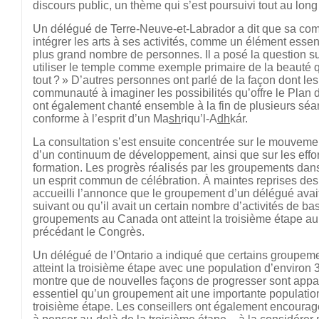
discours public, un thème qui s’est poursuivi tout au long
Un délégué de Terre-Neuve-et-Labrador a dit que sa co
intégrer les arts à ses activités, comme un élément essentie
plus grand nombre de personnes. Il a posé la question s
utiliser le temple comme exemple primaire de la beauté qu
tout ? » D’autres personnes ont parlé de la façon dont le
communauté à imaginer les possibilités qu’offre le Plan
ont également chanté ensemble à la fin de plusieurs séance
conforme à l’esprit d’un Ma
sh
riqu’l-A
dh
kár.
La consultation s’est ensuite concentrée sur le mouvem
d’un continuum de développement, ainsi que sur les efforts
formation. Les progrès réalisés par les groupements dan
un esprit commun de célébration. À maintes reprises de
accueilli l’annonce que le groupement d’un délégué avait
suivant ou qu’il avait un certain nombre d’activités de bas
groupements au Canada ont atteint la troisième étape au
précédant le Congrès.
Un délégué de l’Ontario a indiqué que certains groupeme
atteint la troisième étape avec une population d’environ 
montre que de nouvelles façons de progresser sont apparu
essentiel qu’un groupement ait une importante population
troisième étape. Les conseillers ont également encoura