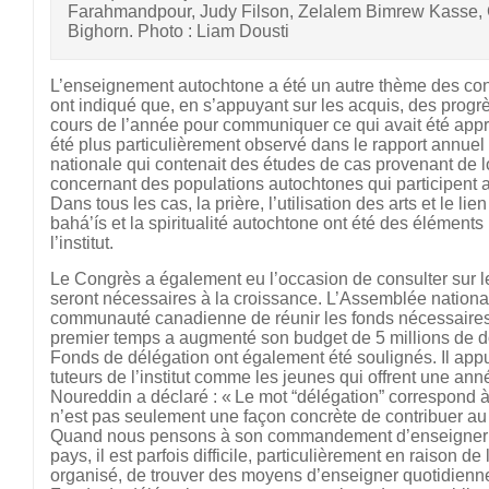
Farahmandpour, Judy Filson, Zelalem Bimrew Kasse, 
Bighorn. Photo : Liam Dousti
L’enseignement autochtone a été un autre thème des con
ont indiqué que, en s’appuyant sur les acquis, des progr
cours de l’année pour communiquer ce qui avait été appr
été plus particulièrement observé dans le rapport annuel 
nationale qui contenait des études de cas provenant de lo
concernant des populations autochtones qui participent au
Dans tous les cas, la prière, l’utilisation des arts et le l
bahá’ís et la spiritualité autochtone ont été des éléments
l’institut.
Le Congrès a également eu l’occasion de consulter sur l
seront nécessaires à la croissance. L’Assemblée national
communauté canadienne de réunir les fonds nécessaires
premier temps a augmenté son budget de 5 millions de d
Fonds de délégation ont également été soulignés. Il appui
tuteurs de l’institut comme les jeunes qui offrent une ann
Noureddin a déclaré : « Le mot “délégation” correspond à
n’est pas seulement une façon concrète de contribuer au
Quand nous pensons à son commandement d’enseigner
pays, il est parfois difficile, particulièrement en raison de
organisé, de trouver des moyens d’enseigner quotidienn