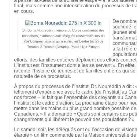
à penser au-delà de la troisième étape – à la considére
final, mais comme une intensification du processus de tr
en cours.
De nombre
souligné le
Dr. Borna Noureddin, membre du Corps continental des
jeunes étai
conseillers, s’adresse aux délégués rassemblés lors du
transformat
73e Congrès national qui a eu lieu au Centre bahá’í de
communauté
Toronto, à Toronto (Ontario). Photo : Nur Elmasri
a fait réfé
populations
efforts, des familles entières déploient des efforts concre
L’institut est l’instrument dont elles se servent ». En eff
raconté l’histoire de jeunes et de familles entières qui se
naturelle de ce processus.
À propos du processus de l’institut, Dr. Noureddin a dit 
tellement d’expérience avec le cadre [de l’institut] au Ca
nos forces – le fait que l’ensemble des croyants au Canad
l’institut et le cadre d’action. La prochaine étape pour n
mettre dans les mains du plus grand nombre possible des
Canadiens. » Il a demandé « Quels sont certains des peti
changements qui libèrent le pouvoir des populations ? »
Le samedi soir, les délégués ont eu l’occasion de visionn
élargie » un film commandé par la Maison universelle de