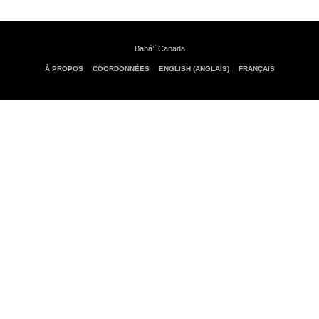
Bahá’í Canada
À PROPOS
COORDONNÉES
ENGLISH (ANGLAIS)
FRANÇAIS